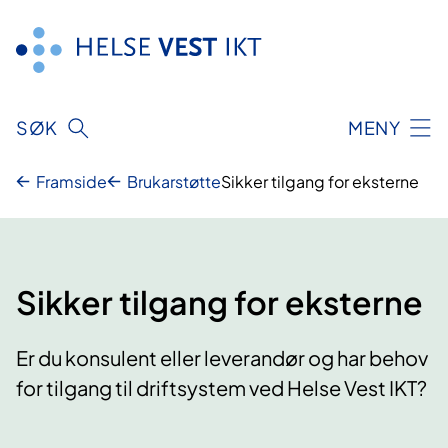
Hopp
til
innhald
SØK
MENY
Framside
Brukarstøtte
Sikker tilgang for eksterne
Sikker tilgang for eksterne
Er du konsulent eller leverandør og har behov
for tilgang til driftsystem ved Helse Vest IKT?