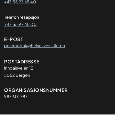
+47 55 97 65 40
Telefon resepsjon
+47 55 97 65 00
E-POST
postmottak@helse-vest-ikt.no
Adresse
POSTADRESSE
Inndalsveien 12
5052 Bergen
Organisasjon
ORGANISASJONSNUMMER
987 601 787