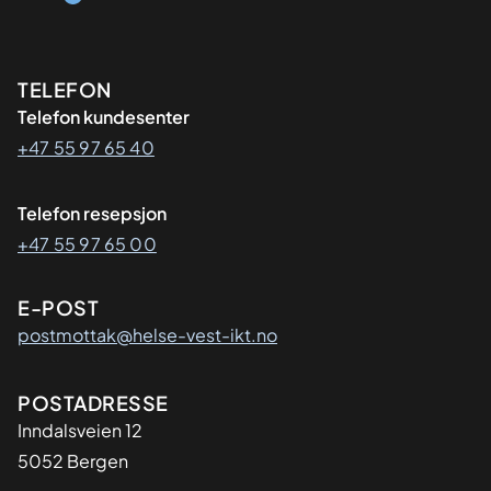
Kontaktinformasjon
TELEFON
Telefon kundesenter
+47 55 97 65 40
Telefon resepsjon
+47 55 97 65 00
E-POST
postmottak@helse-vest-ikt.no
Adresse
POSTADRESSE
Inndalsveien 12
5052 Bergen