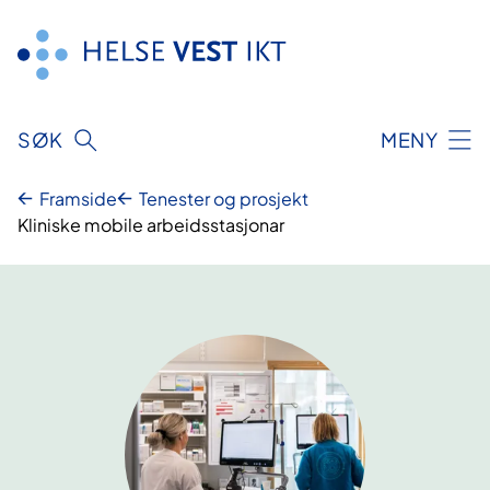
Hopp
til
innhald
SØK
MENY
Framside
Tenester og prosjekt
Kliniske mobile arbeidsstasjonar