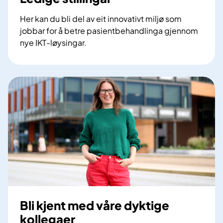
Her kan du bli del av eit innovativt miljø som
jobbar for å betre pasientbehandlinga gjennom
nye IKT-løysingar.
L
e
d
i
g
e
s
t
i
l
l
i
n
Bli kjent med våre dyktige
g
kollegaer
a