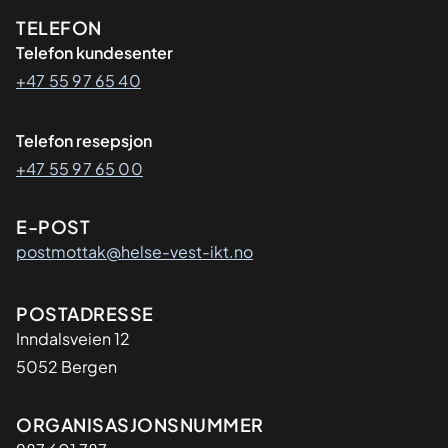
Kontaktinformasjon
TELEFON
Telefon kundesenter
+47 55 97 65 40
Telefon resepsjon
+47 55 97 65 00
E-POST
postmottak@helse-vest-ikt.no
Adresse
POSTADRESSE
Inndalsveien 12
5052 Bergen
Organisasjon
ORGANISASJONSNUMMER