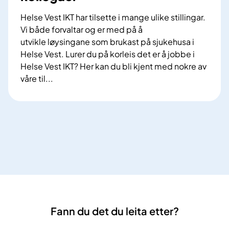
r
Helse Vest IKT har tilsette i mange ulike stillingar.
Vi både forvaltar og er med på å
utvikle løysingane som brukast på sjukehusa i
Helse Vest. Lurer du på korleis det er å jobbe i
Helse Vest IKT? Her kan du bli kjent med nokre av
våre til...
B
l
i
k
j
e
n
t
m
e
Fann du det du leita etter?
d
v