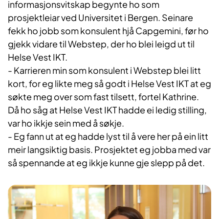
informasjonsvitskap begynte ho som
prosjektleiar ved Universitet i Bergen. Seinare
fekk ho jobb som konsulent hjå Capgemini, før ho
gjekk vidare til Webstep, der ho blei leigd ut til
Helse Vest IKT.
- Karrieren min som konsulent i Webstep blei litt
kort, for eg likte meg så godt i Helse Vest IKT at eg
søkte meg over som fast tilsett, fortel Kathrine.
Då ho såg at Helse Vest IKT hadde ei ledig stilling,
var ho ikkje sein med å søkje.
- Eg fann ut at eg hadde lyst til å vere her på ein litt
meir langsiktig basis. Prosjektet eg jobba med var
så spennande at eg ikkje kunne gje slepp på det.