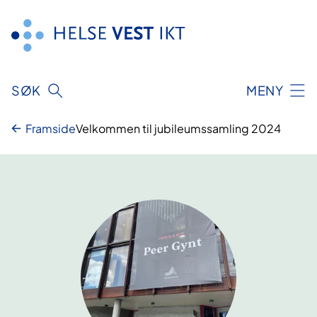
Hopp
til
innhald
SØK
MENY
Framside
Velkommen til jubileumssamling 2024