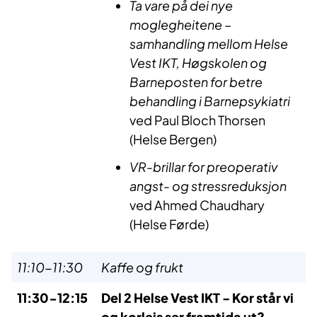
Ta vare på dei nye
moglegheitene –
samhandling mellom Helse
Vest IKT, Høgskolen og
Barneposten for betre
behandling i Barnepsykiatri
ved Paul Bloch Thorsen
(Helse Bergen)
VR-brillar for preoperativ
angst- og stressreduksjon
ved Ahmed Chaudhary
(Helse Førde)
11:10-11:30
Kaffe og frukt
11:30-12:15
Del 2 Helse Vest IKT - Kor står vi
og korleis ser framtida ut?