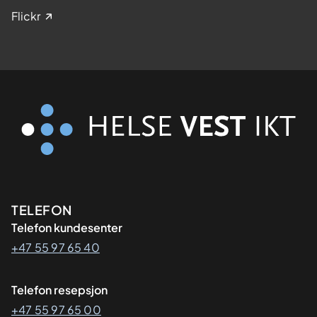
Flickr
Kontaktinformasjon
TELEFON
Telefon kundesenter
+47 55 97 65 40
Telefon resepsjon
+47 55 97 65 00