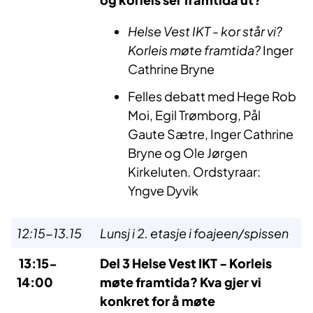
Helse Vest IKT - kor står vi?
Korleis møte framtida?
Inger
Cathrine Bryne
Felles debatt med Hege Rob
Moi, Egil Trømborg, Pål
Gaute Sætre, Inger Cathrine
Bryne og Ole Jørgen
Kirkeluten. Ordstyraar:
Yngve Dyvik
12:15-13.15
Lunsj i 2. etasje i foajeen/spissen
13:15-
Del 3 Helse Vest IKT - Korleis
14:00
møte framtida? Kva gjer vi
konkret for å møte