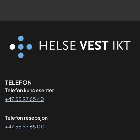
Kontaktinformasjon
TELEFON
Telefon kundesenter
+47 55 97 65 40
Telefon resepsjon
+47 55 97 65 00