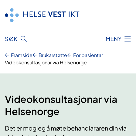
Hopp
til
innhald
SØK
MENY
Framside
Brukarstøtte
For pasientar
Videokonsultasjonar via Helsenorge
Videokonsultasjonar via
Helsenorge
Det er mogleg å møte behandlararen din via