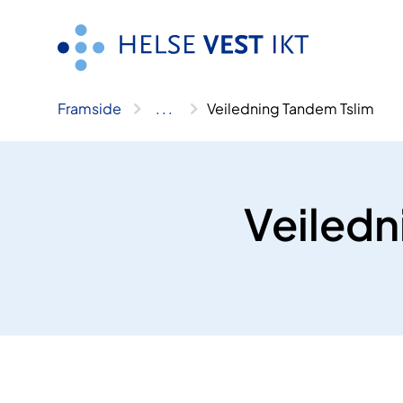
Hopp
til
innhald
Framside
..
.
Veiledning Tandem Tslim
Veiledn