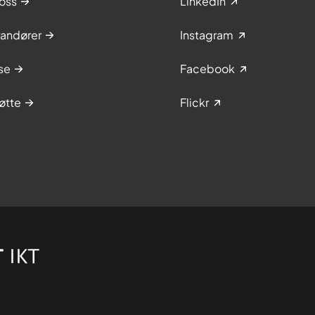
oss
LinkedIn
randører
Instagram
se
Facebook
øtte
Flickr