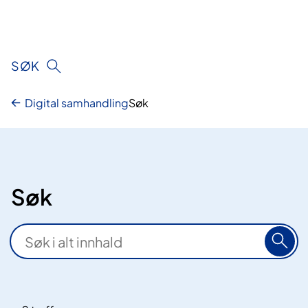
Hopp
til
innhald
SØK
Digital samhandling
Søk
Søk
S
ø
k